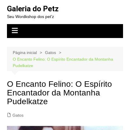
Ir
Galeria do Petz
para
Seu Wordkshop dos pet'z
o
conteúdo
Página inicial
Gatos
O Encanto Felino: O Espírito Encantador da Montanha
Pudelkatze
O Encanto Felino: O Espírito
Encantador da Montanha
Pudelkatze
Gatos