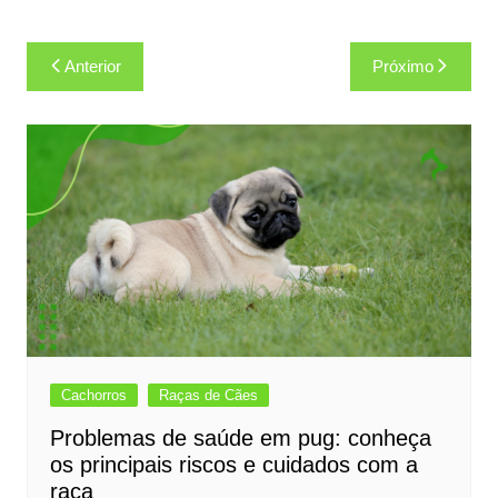
Navegação
Anterior
Próximo
de
Post
Cachorros
Raças de Cães
Problemas de saúde em pug: conheça
os principais riscos e cuidados com a
raça