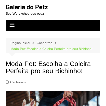
Ir
Galeria do Petz
para
Seu Wordkshop dos pet'z
o
conteúdo
Página inicial
Cachorros
Moda Pet: Escolha a Coleira Perfeita pro seu Bichinho!
Moda Pet: Escolha a Coleira
Perfeita pro seu Bichinho!
Cachorros