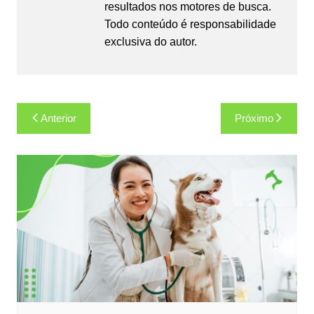
resultados nos motores de busca.
Todo conteúdo é responsabilidade
exclusiva do autor.
Navegação
Anterior
Próximo
de
Post