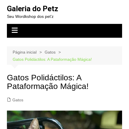
Ir
Galeria do Petz
para
Seu Wordkshop dos pet'z
o
conteúdo
Página inicial
Gatos
Gatos Polidáctilos: A Pataformação Mágica!
Gatos Polidáctilos: A
Pataformação Mágica!
Gatos