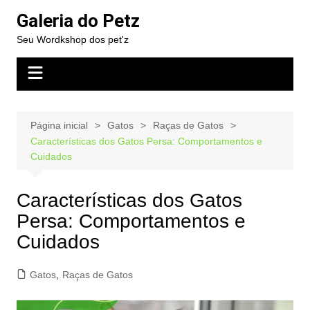
Ir
Galeria do Petz
para
Seu Wordkshop dos pet'z
o
conteúdo
Página inicial
Gatos
Raças de Gatos
Características dos Gatos Persa: Comportamentos e
Cuidados
Características dos Gatos
Persa: Comportamentos e
Cuidados
Gatos
,
Raças de Gatos