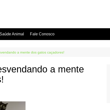
Saúde Animal
Fale Conosco
esvendando a mente dos gatos caçadores!
desvendando a mente
!