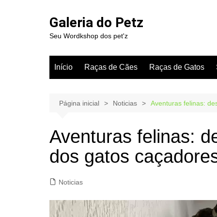
Ir
para
Galeria do Petz
o
Seu Wordkshop dos pet'z
conteúdo
Início
Raças de Cães
Raças de Gatos
Página inicial
Noticias
Aventuras felinas: d
Aventuras felinas: 
dos gatos caçadores
Noticias