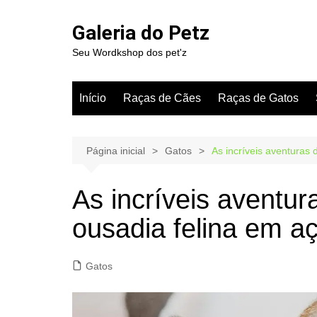
Ir
para
Galeria do Petz
o
Seu Wordkshop dos pet'z
conteúdo
Início
Raças de Cães
Raças de Gatos
Página inicial
Gatos
As incríveis aventuras 
As incríveis aventur
ousadia felina em a
Gatos