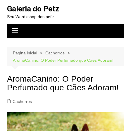
Ir
Galeria do Petz
para
Seu Wordkshop dos pet'z
o
conteúdo
Página inicial
Cachorros
AromaCanino: O Poder Perfumado que Cães Adoram!
AromaCanino: O Poder
Perfumado que Cães Adoram!
Cachorros