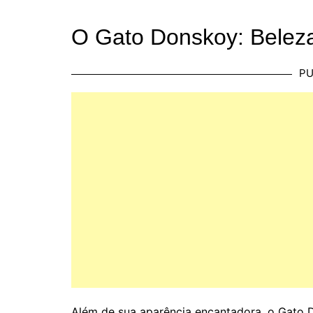
O Gato Donskoy: Beleza
PU
Além de sua aparência encantadora, o Gato 