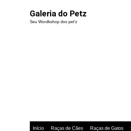
Ir
para
Galeria do Petz
o
Seu Wordkshop dos pet'z
conteúdo
Início
Raças de Cães
Raças de Gatos