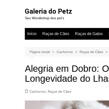
Ir
para
Galeria do Petz
o
Seu Wordkshop dos pet'z
conteúdo
Início
Raças de Cães
Raças de Gatos
Página inicial
Cachorros
Raças de Cães
Alegria em Dobro: O
Longevidade do Lha
Cachorros
,
Raças de Cães