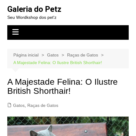
Ir
Galeria do Petz
para
Seu Wordkshop dos pet'z
o
conteúdo
Página inicial
Gatos
Raças de Gatos
A Majestade Felina: O Ilustre British Shorthair!
A Majestade Felina: O Ilustre
British Shorthair!
Gatos
,
Raças de Gatos