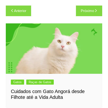
Navegação
Anterior
Próximo
de
Post
Gatos
Raças de Gatos
Cuidados com Gato Angorá desde
Filhote até a Vida Adulta