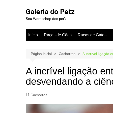
Ir
para
Galeria do Petz
o
Seu Wordkshop dos pet'z
conteúdo
Início
Raças de Cães
Raças de Gatos
Página inicial
Cachorros
A incrível ligação
A incrível ligação e
desvendando a ciênc
Cachorros