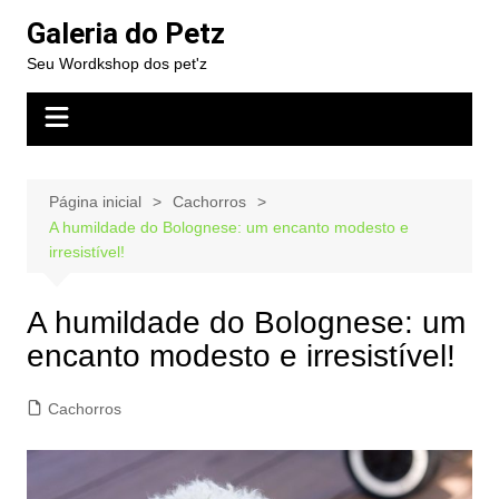
Ir
Galeria do Petz
para
Seu Wordkshop dos pet'z
o
conteúdo
Página inicial
Cachorros
A humildade do Bolognese: um encanto modesto e
irresistível!
A humildade do Bolognese: um
encanto modesto e irresistível!
Cachorros