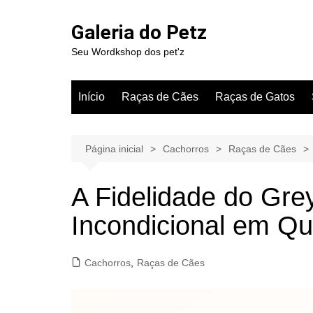
Ir
para
Galeria do Petz
o
Seu Wordkshop dos pet'z
conteúdo
Início
Raças de Cães
Raças de Gatos
Página inicial
Cachorros
Raças de Cães
A Fidelidade do Gr
Incondicional em Qu
Cachorros
,
Raças de Cães