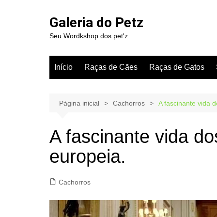
Ir
para
Galeria do Petz
o
Seu Wordkshop dos pet'z
conteúdo
Início
Raças de Cães
Raças de Gatos
Página inicial
Cachorros
A fascinante vida 
A fascinante vida do
europeia.
Cachorros