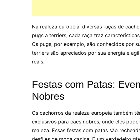
Na realeza europeia, diversas raças de cach
pugs a terriers, cada raça traz característi
Os pugs, por exemplo, são conhecidos por su
terriers são apreciados por sua energia e agi
reais.
Festas com Patas: Even
Nobres
Os cachorros da realeza europeia também têm
exclusivos para cães nobres, onde eles podem
realeza. Essas festas com patas são rechead
desfiles de moda canina. É um verdadeiro gl