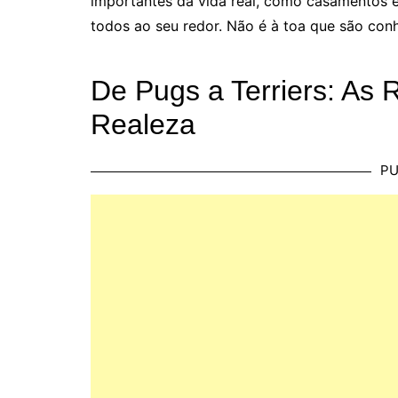
importantes da vida real, como casamentos e
todos ao seu redor. Não é à toa que são con
De Pugs a Terriers: As
Realeza
PU