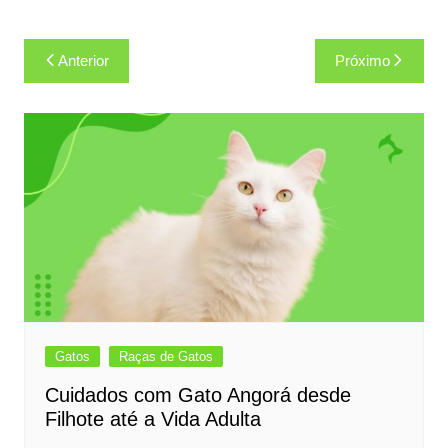
Navegação
Anterior
Próximo
de
Post
Gatos
Raças de Gatos
Cuidados com Gato Angorá desde
Filhote até a Vida Adulta