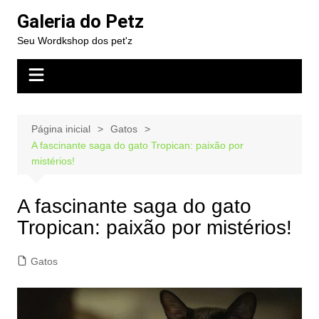
Ir
Galeria do Petz
para
Seu Wordkshop dos pet'z
o
conteúdo
Página inicial
Gatos
A fascinante saga do gato Tropican: paixão por
mistérios!
A fascinante saga do gato
Tropican: paixão por mistérios!
Gatos