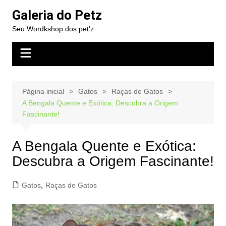
Ir
Galeria do Petz
para
Seu Wordkshop dos pet'z
o
conteúdo
Página inicial
Gatos
Raças de Gatos
A Bengala Quente e Exótica: Descubra a Origem
Fascinante!
A Bengala Quente e Exótica:
Descubra a Origem Fascinante!
Gatos
,
Raças de Gatos